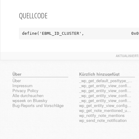
QUELLCODE
define('EBML_ID_CLUSTER',                   0x0
AKTUALISIERT:
Über
Kürzlich hinzugefügt
Über
_wp_get_default_posttype_form
Impressum
_wp_get_entity_view_config_posttype_page
Privacy Policy
_wp_get_entity_view_config_posttype_wp_block
Alle durchsuchen
_wp_get_entity_view_config_posttype_wp_template
wpseek on Bluesky
_wp_get_entity_view_config_posttype_wp_template_part
Bug-Reports und Vorschläge
wp_get_entity_view_config_hook_name
wp_get_note_mentioned_user_ids
wp_notify_note_mentions
wp_send_note_notification