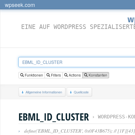
wpseek.com
w
EINE AUF WORDPRESS SPEZIALISERT
Funktionen
Filters
Actions
Konstanten
Allgemeine Informationen
Quellcode
EBML_ID_CLUSTER
›
WORDPRESS-KO
›
define('EBML_ID_CLUSTER', 0x0F43B675); // [1F][43][B6]