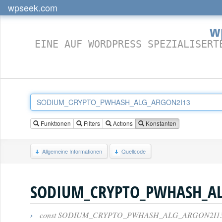
wpseek.com
w
EINE AUF WORDPRESS SPEZIALISERT
Funktionen
Filters
Actions
Konstanten
Allgemeine Informationen
Quellcode
SODIUM_CRYPTO_PWHASH_AL
›
const SODIUM_CRYPTO_PWHASH_ALG_ARGON2I13 