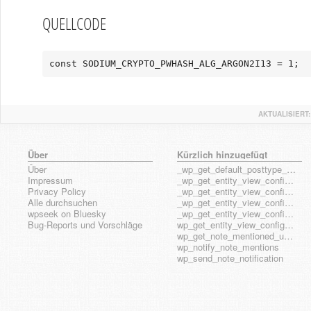
QUELLCODE
const SODIUM_CRYPTO_PWHASH_ALG_ARGON2I13 = 1;
AKTUALISIERT:
Über
Kürzlich hinzugefügt
Über
_wp_get_default_posttype_form
Impressum
_wp_get_entity_view_config_posttype_page
Privacy Policy
_wp_get_entity_view_config_posttype_wp_block
Alle durchsuchen
_wp_get_entity_view_config_posttype_wp_template
wpseek on Bluesky
_wp_get_entity_view_config_posttype_wp_template_part
Bug-Reports und Vorschläge
wp_get_entity_view_config_hook_name
wp_get_note_mentioned_user_ids
wp_notify_note_mentions
wp_send_note_notification