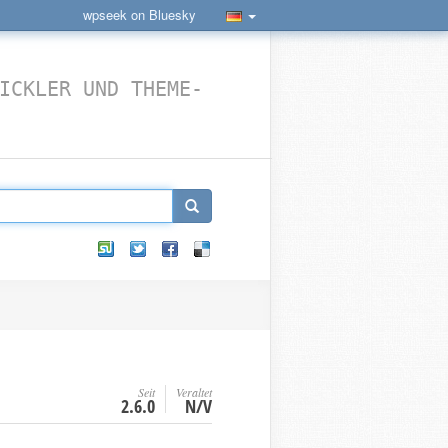
wpseek on Bluesky
ICKLER UND THEME-
Seit
Veraltet
2.6.0
N/V