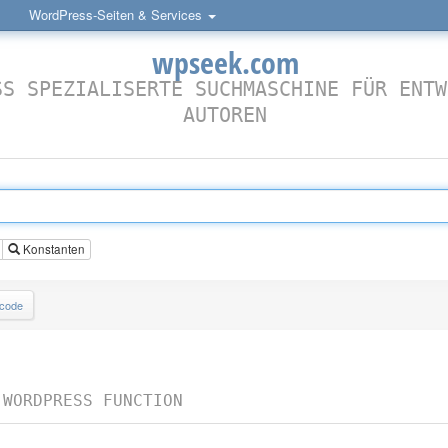
WordPress-Seiten & Services
wpseek.com
SS SPEZIALISERTE SUCHMASCHINE FÜR ENTW
AUTOREN
Konstanten
lcode
›
WORDPRESS FUNCTION