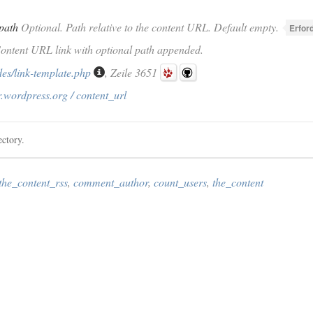
path
Optional. Path relative to the content URL. Default empty.
Erford
Content URL link with optional path appended.
des/link-template.php
, Zeile 3651
.wordpress.org / content_url
ectory.
the_content_rss
,
comment_author
,
count_users
,
the_content