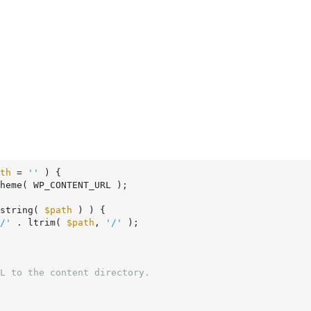
th
 = 
''
 )
 {
heme( WP_CONTENT_URL );

string( 
$path
 ) ) {

/'
 . ltrim( 
$path
, 
'/'
 );
