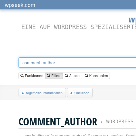
wpseek.com
w
EINE AUF WORDPRESS SPEZIALISERT
Funktionen
Filters
Actions
Konstanten
Allgemeine Informationen
Quellcode
COMMENT_AUTHOR
›
WORDPRESS
›
apply_filters( 'comment_author', $comment_author, $c