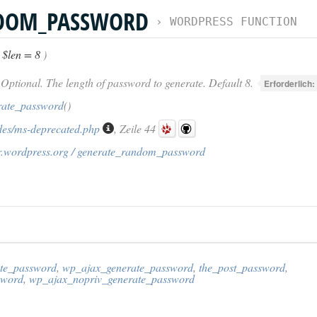
DOM_PASSWORD
›
WORDPRESS FUNCTION
(
$len = 8
)
Optional. The length of password to generate. Default 8.
Erforderlich:
ate_password
()
des/ms-deprecated.php
, Zeile 44
r.wordpress.org / generate_random_password
te_password
,
wp_ajax_generate_password
,
the_post_password
,
sword
,
wp_ajax_nopriv_generate_password