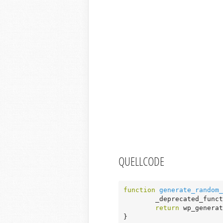
QUELLCODE
function
generate_random_
	_deprecated_func
return
 wp_generat
}