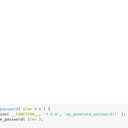
password
( 
$len
 = 
8
 )
 {
tion( 
__FUNCTION__
, 
'3.0.0'
, 
'wp_generate_password()'
 );

e_password( 
$len
 );
