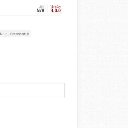
Seit
Veraltet
N/V
3.0.0
Nein
Standard:
8