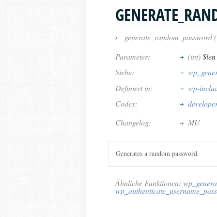
GENERATE_RAN
›
generate_random_password 
Parameter:
(int)
$len
Siehe:
wp_gener
Definiert in:
wp-inclu
Codex:
develope
Changelog:
MU
Generates a random password.
Ähnliche Funktionen:
wp_genera
wp_authenticate_username_pas