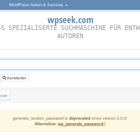
WordPress-Seiten & Services
wpseek.com
SS SPEZIALISERTE SUCHMASCHINE FÜR ENTW
AUTOREN
Konstanten
lcode
generate_random_password is
deprecated
since version 3.0.0!
Alternative:
wp_generate_password
()