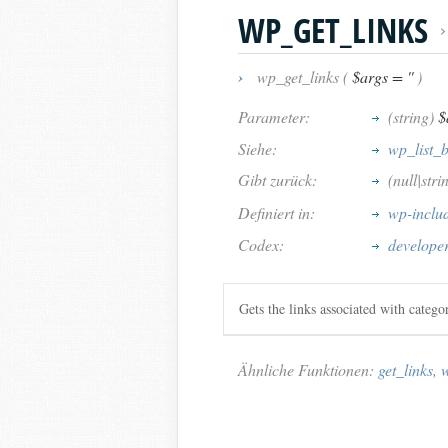
WP_GET_LINKS
›
wp_get_links (
$args = ''
)
Parameter:
(string)
$
Siehe:
wp_list_
Gibt zurück:
(null|stri
Definiert in:
wp-inclu
Codex:
developer
Gets the links associated with catego
Ähnliche Funktionen:
get_links
,
w