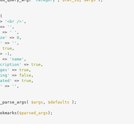
(

> 
'<br />'
,

=> 
''
,

 => 
' '
,

ze'
 => 
0
,

'
 => 
''
,

 
true
,

> -
1
,

 => 
'name'
,

cription'
 => 
true
,

ges'
 => 
true
,

ing'
 => 
false
,

ated'
 => 
true
,

'
 => 
''
,

_parse_args( 
$args
, 
$defaults
 );

okmarks(
$parsed_args
);
