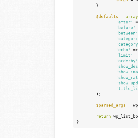
	}

$defaults
 = 
array
'after'
 =
'before'
 
'between'
'categori
'category
'echo'
 =>
'limit'
 =
'orderby'
'show_des
'show_ima
'show_rat
'show_upd
'title_li
	);

$parsed_args
 = wp
return
 wp_list_bo
}