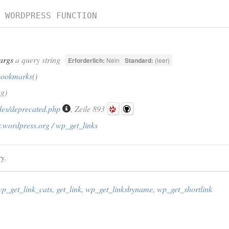
›
WORDPRESS FUNCTION
args
a query string
Erforderlich:
Nein
Standard:
(leer)
bookmarks
()
ng)
des/deprecated.php
, Zeile 893
.wordpress.org / wp_get_links
ry.
p_get_link_cats
,
get_link
,
wp_get_linksbyname
,
wp_get_shortlink