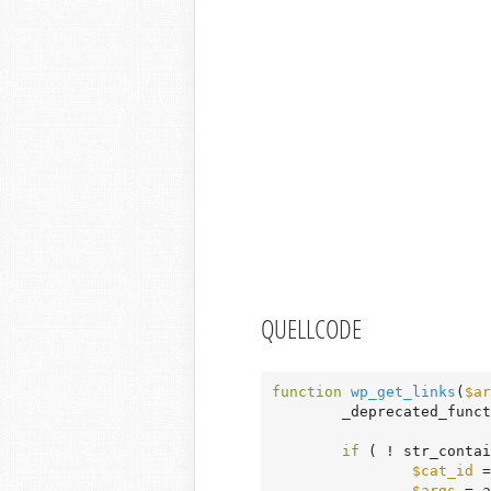
QUELLCODE
function
wp_get_links
(
$ar
	_deprecated_func
if
 ( ! str_contai
$cat_id
 =
$args
 = a