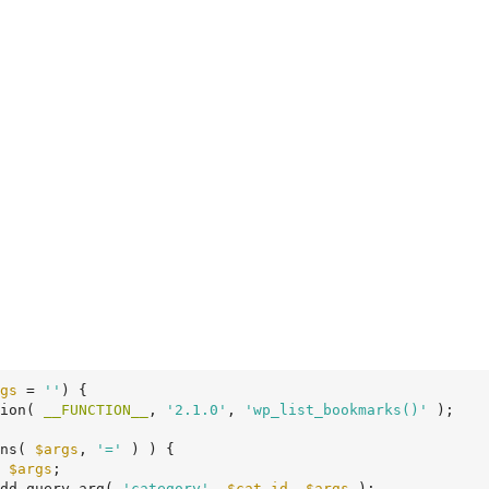
gs
 = 
''
)
 {
tion( 
__FUNCTION__
, 
'2.1.0'
, 
'wp_list_bookmarks()'
 );

ns( 
$args
, 
'='
 ) ) {

 
$args
;

dd_query_arg( 
'category'
, 
$cat_id
, 
$args
 );
